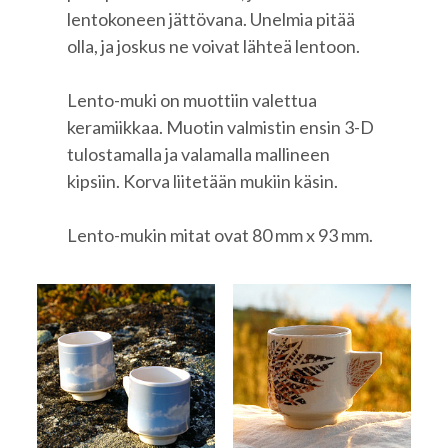
lentokoneen jättövana. Unelmia pitää
olla, ja joskus ne voivat lähteä lentoon.
Lento-muki on muottiin valettua
keramiikkaa. Muotin valmistin ensin 3-D
tulostamalla ja valamalla mallineen
kipsiin. Korva liitetään mukiin käsin.
Lento-mukin mitat ovat 80 mm x 93 mm.