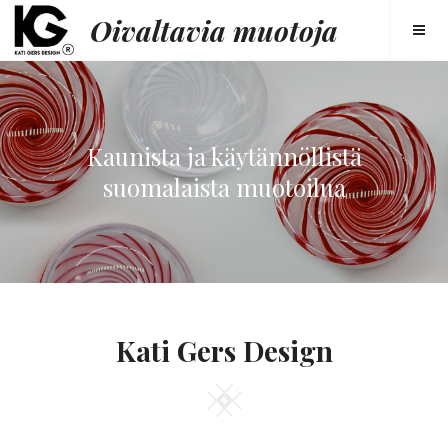
Oivaltavia muotoja
Kaunista ja käytännöllistä
suomalaista muotoilua
Kati Gers Design