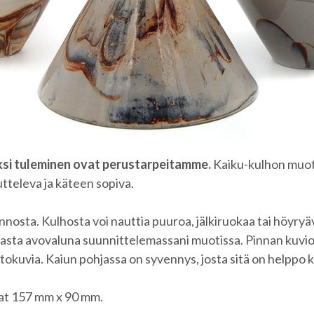
uksi tuleminen ovat perustarpeitamme.
Kaiku-kulhon muot
televa ja käteen sopiva.
onnosta. Kulhosta voi nauttia puuroa, jälkiruokaa tai höyryä
asta avovaluna suunnittelemassani muotissa. Pinnan kuvio
irtokuvia. Kaiun pohjassa on syvennys, josta sitä on helppo 
at 157 mm x 90 mm.