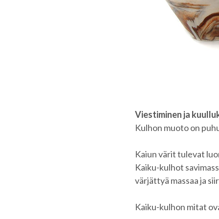
Viestiminen ja kuull
Kulhon muoto on puhut
Kaiun värit tulevat lu
Kaiku-kulhot savimass
värjättyä massaa ja si
Kaiku-kulhon mitat ov