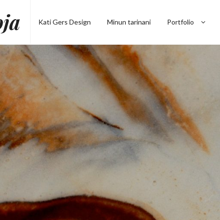
oja
Kati Gers Design
Minun tarinani
Portfolio